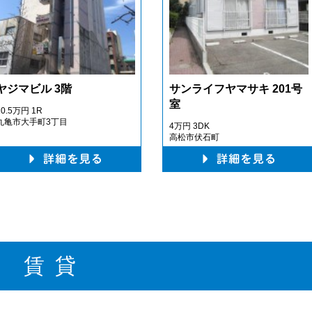
ヤジマビル 3階
サンライフヤマサキ 201号
室
10.5万円
1R
丸亀市大手町3丁目
4万円
3DK
高松市伏石町
賃 貸