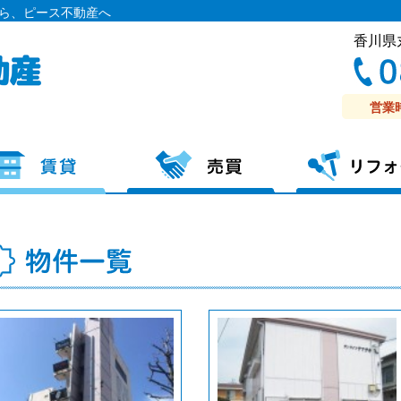
ら、ピース不動産へ
香川県
営業
アパート
テナント